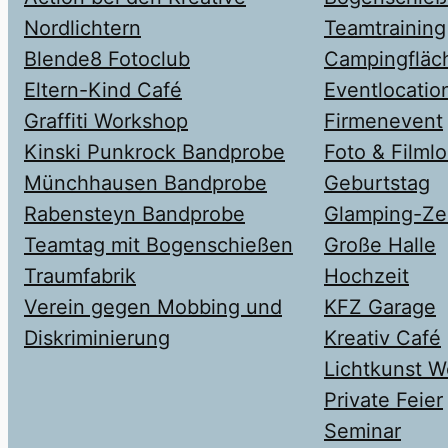
Nordlichtern
Teamtraining
Blende8 Fotoclub
Campingfläc
Eltern-Kind Café
Eventlocatio
Graffiti Workshop
Firmenevent
Kinski Punkrock Bandprobe
Foto & Filmlo
Münchhausen Bandprobe
Geburtstag
Rabensteyn Bandprobe
Glamping-Z
Teamtag mit Bogenschießen
Große Halle
Traumfabrik
Hochzeit
Verein gegen Mobbing und
KFZ Garage
Diskriminierung
Kreativ Café
Lichtkunst 
Private Feier
Seminar