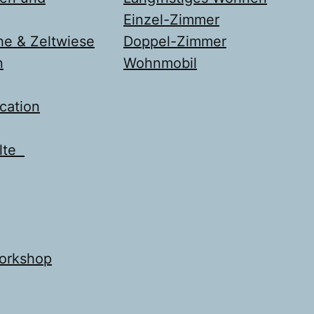
Einzel-Zimmer
he & Zeltwiese
Doppel-Zimmer
n
Wohnmobil
cation
elte
Workshop