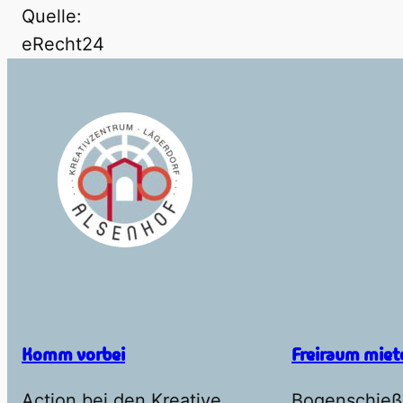
Quelle:
eRecht24
Komm vorbei
Freiraum miet
Action bei den Kreative
Bogenschieß