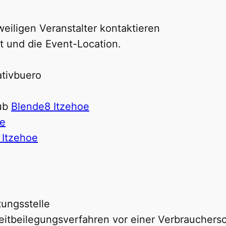
eiligen Veranstalter kontaktieren
rt und die Event-Location.
ativbuero
lub
Blende8 Itzehoe
se
 Itzehoe
tungsstelle
Streitbeilegungsverfahren vor einer Verbrauchers