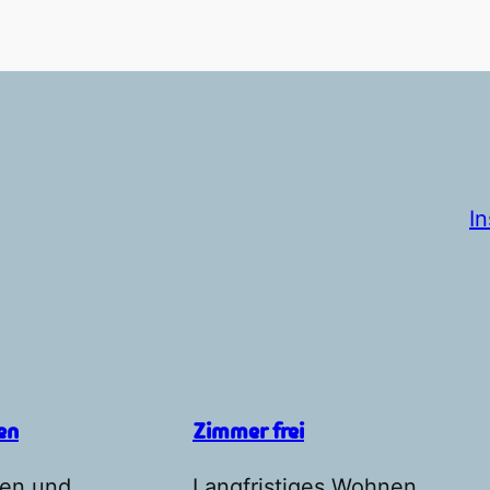
I
en
Zimmer frei
en und
Langfristiges Wohnen