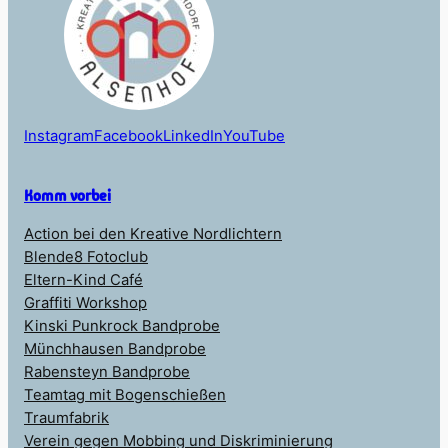
Instagram
Facebook
LinkedIn
YouTube
Komm vorbei
Action bei den Kreative Nordlichtern
Blende8 Fotoclub
Eltern-Kind Café
Graffiti Workshop
Kinski Punkrock Bandprobe
Münchhausen Bandprobe
Rabensteyn Bandprobe
Teamtag mit Bogenschießen
Traumfabrik
Verein gegen Mobbing und Diskriminierung