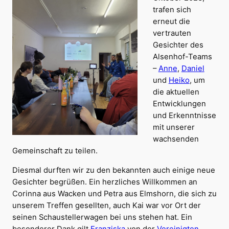
trafen sich
erneut die
vertrauten
Gesichter des
Alsenhof-Teams
–
Anne
,
Daniel
und
Heiko
, um
die aktuellen
Entwicklungen
und Erkenntnisse
mit unserer
wachsenden
Gemeinschaft zu teilen.
Diesmal durften wir zu den bekannten auch einige neue
Gesichter begrüßen. Ein herzliches Willkommen an
Corinna aus Wacken und Petra aus Elmshorn, die sich zu
unserem Treffen gesellten, auch Kai war vor Ort der
seinen Schaustellerwagen bei uns stehen hat. Ein
besonderer Dank gilt
Franziska
von der
Vereinigten